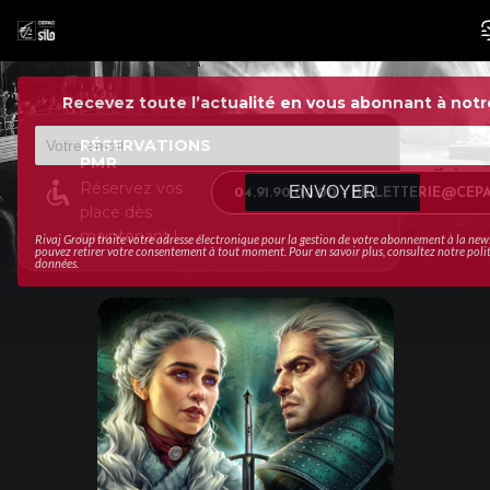
Recevez toute l’actualité en vous abonnant à notr
RÉSERVATIONS
PMR
Réservez vos
ENVOYER
04.91.90.00.00 – BILLETTERIE@CE
place dès
maintenant !
Rivaj Group traite votre adresse électronique pour la gestion de votre abonnement à la new
pouvez retirer votre consentement à tout moment. Pour en savoir plus, consultez notre
poli
données
.