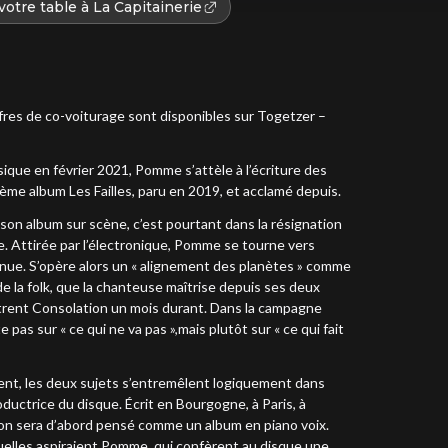
otre table à La Capitainerie
fres de co-voiturage sont disponibles sur Togetzer –
usique en février 2021, Pomme s’attèle à l’écriture des
ème album Les Failles, paru en 2019, et acclamé depuis.
on album sur scène, c’est pourtant dans la résignation
e. Attirée par l’électronique, Pomme se tourne vers
nnue. S’opère alors un « alignement des planètes » comme
 de la folk, que la chanteuse maîtrise depuis ses deux
trent Consolation un mois durant. Dans la campagne
e pas sur « ce qui ne va pas »,mais plutôt sur « ce qui fait
irent, les deux sujets s’entremêlent logiquement dans
ctrice du disque. Écrit en Bourgogne, à Paris, à
ion sera d’abord pensé comme un album en piano voix.
quelles aspiraient Pomme, qui confèrent au disque une