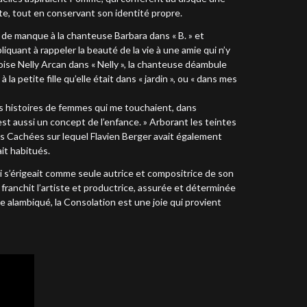
ste, tout en conservant son identité propre.
e manque à la chanteuse Barbara dans « B. » et
pliquant à rappeler la beauté de la vie à une amie qui n’y
coise Nelly Arcan dans « Nelly », la chanteuse déambule
a petite fille qu’elle était dans « jardin », ou « dans mes
es histoires de femmes qui me touchaient, dans
’est aussi un concept de l’enfance. » Arborant les teintes
les Cachées sur lequel Flavien Berger avait également
it habitués.
 s’érigeait comme seule autrice et compositrice de son
anchit l’artiste et productrice, assurée et déterminée
 alambiqué, la Consolation est une joie qui provient