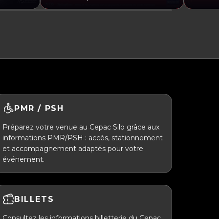
PMR / PSH
Préparez votre venue au Cepac Silo grâce aux
informations PMR/PSH : accès, stationnement
et accompagnement adaptés pour votre
événement.
BILLETS
Consultez les informations billetterie du Cepac