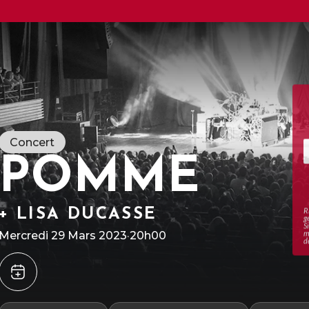
Concert
POMME
+ LISA DUCASSE
R
g
S
Mercredi 29 Mars 2023
·
20h00
m
d