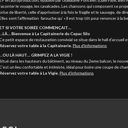
EP en autoproduction, épaulée par Guillaume Poncelet (Gaël Faye, Ben
raconter le voyage, les cavalcades. Les chansons qui composent ce projet,
prise de liberté, celle d’apprivoiser à la fois le fragile et le sauvage, de 
Elles sont l’affirmation farouche qu’ « il est trop tôt pour renoncer à la b
ET SI VOTRE SOIRÉE COMMENÇAIT…
…LÀ… Bienvenue à La Capitainerie du Cepac Silo
Ce petit espace de restauration convivial se situe dans le hall d’accueil e
Réservez votre table à la Capitainerie.
Plus d’informations
…OU LÀ HAUT… GRIMPEZ A LA VIGIE !
Situé dans les hauteurs du bâtiment, au niveau du 2eme balcon, le nouveau
C’est un lieu confortable et intimiste, idéal pour boire une coupe de ch
Réservez votre table à La Vigie.
Plus d’informations