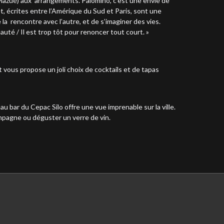
 Mazué) aux arrangements. Palomino, c’est une envie de
 écrites entre l’Amérique du Sud et Paris, sont une
dire la rencontre avec l’autre, et de s’imaginer des vies.
eauté / Il est trop tôt pour renoncer tout court. »
t vous propose un joli choix de cocktails et de tapas
 bar du Cepac Silo offre une vue imprenable sur la ville.
ampagne ou déguster un verre de vin.