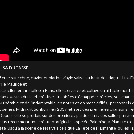
LISA DUCASSE
Seule sur scène, clavier et platine vinyle valise au bout des doigts, Lisa 
l’Ile Maurice et
actuellement installée à Paris, elle conserve et cultive un attachement fa
dans sa vie adulte et créative. Inspirées d’échappées réelles, ses cha
vulnérable et de l’indomptable, en notes et en mots déliés, personnels 
poèmes, Midnight Sunburn, en 2017, et sort des premières chansons, ré
Depuis, elle se produit sur des premières parties dans des salles parisi
plus récemment une création originale, appelée Palomino, mêlant texte
été jusqu’à la scène de festivals tels que La Fête de l’Humanité ou les