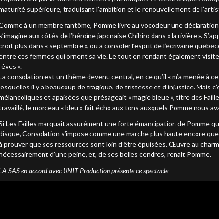
maturité supérieure, traduisant l’ambition et le renouvellement de l’arti
Comme à un membre fantôme, Pomme livre au vocodeur une déclaration d
s’imagine aux côtés de l’héroïne japonaise Chihiro dans « la rivière ». S’ap
croit plus dans « septembre », ou à consoler l’esprit de l’écrivaine québé
entre ces femmes qui ornent sa vie. Le tout en rendant également visite à l
rêves ».
La consolation est un thème devenu central, en ce qu’il « m’a menée à c
lesquelles il y a beaucoup de tragique, de tristesse et d’injustice. Mais c
mélancoliques et apaisées que présageait « magie bleue », titre des Fail
travaillé, le morceau « bleu » fait écho aux tons auxquels Pomme nous ava
Si Les Failles marquait assurément une forte émancipation de Pomme qui
disque, Consolation s’impose comme une marche plus haute encore que fr
à prouver que ses ressources sont loin d’être épuisées. Œuvre au charme
nécessairement d’une peine, et, de ses belles cendres, renaît Pomme.
LA SAS en accord avec UNIT-Production présente ce spectacle