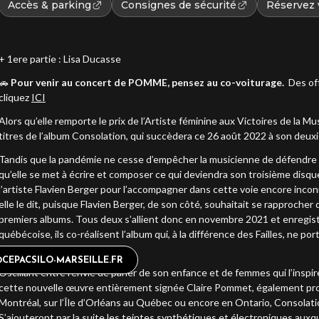
Accès & parking
Consignes de sécurité
Réservez v
+ 1ere partie : Lisa Ducasse
🚗
Pour venir au concert de POMME, pensez au co-voiturage.
Des of
cliquez
ICI
Alors qu’elle remporte le prix de l’Artiste féminine aux Victoires de la M
titres de l’album Consolation, qui succèdera ce 26 août 2022 à son deuxi
Tandis que la pandémie ne cesse d’empêcher la musicienne de défendre s
qu’elle se met à écrire et composer ce qui deviendra son troisième disqu
l’artiste Flavien Berger pour l’accompagner dans cette voie encore inco
elle le dit, puisque Flavien Berger, de son côté, souhaitait se rapprocher
premiers albums. Tous deux s’allient donc en novembre 2021 et enregis
québécoise, ils co-réalisent l’album qui, à la différence des Failles, ne port
du bien ».
IE@CEPACSILO-MARSEILLE.FR
Oscillant entre l’envie de parler de son enfance et de femmes qui l’insp
cette nouvelle œuvre entièrement signée Claire Pommet, également produ
Montréal, sur l’Île d’Orléans au Québec ou encore en Ontario, Consolat
S’ajouteront par la suite les teintes synthétiques et électroniques aux