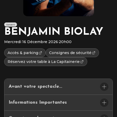
Concert
BENJAMIN BIOLAY
Mercredi 16 Décembre 2026
·
20h00
Accès & parking
Consignes de sécurité
Réservez votre table à La Capitainerie
Avant votre spectacle...
ET SI VOTRE SOIRÉE COMMENÇAIT…LÀ… BIENVENUE A
Informations Importantes
LA CAPITAINERIE
Ce petit espace de restauration convivial se situe dans le hall
🪑 Placement assis numéroté – Fosse Debout
d’accueil et vous propose un joli choix de cocktails et de