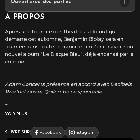
Ouvertures des portes
tapas
places limitées – réservation conseillée
🚪 Ouverture des portes : 18h30
A PROPOS
————————————
⏰ Début du concert : 20h00
ACC
È
S & PARKING
Après une tournée des théâtres sold out qui
démarre cet automne, Benjamin Biolay sera en
Les parkings INDIGO & Q-PARK, à proximité du
tournée dans toute la France et en Zénith avec son
Cepac Silo, vous proposent des forfaits parking à
réserver
exclusivement en ligne
avant votre
nouvel album “Le Disque Bleu”, déjà encensé par la
venue.
critique.
Adam Concerts présente en accord avec Decibels
Productions et Quilombo ce spectacle
...
VOIR PLUS
Facebook
Instagram
SUIVRE SUR