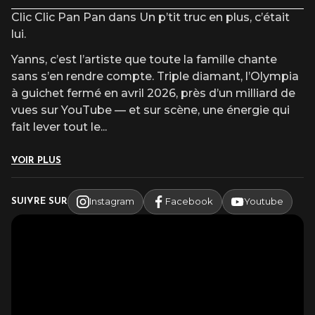
L’équipe du Cepac Silo fait son maximum pour commencer le
Clic Clic Pan Pan dans Un p’tit truc en plus, c’était
spectacle à l’heure. Nous vous recommandons d’arriver 30
min minimum avant le début du spectacle.
lui.
Yanns, c’est l’artiste que toute la famille chante
sans s’en rendre compte. Triple diamant, l’Olympia
à guichet fermé en avril 2026, près d’un milliard de
vues sur YouTube — et sur scène, une énergie qui
fait lever tout le
...
VOIR PLUS
Instagram
Facebook
Youtube
SUIVRE SUR