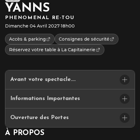
YANNS
PHENOMENAL RE-TOU
Dimanche 04 Avril 2027
·
18h00
Accès & parking
Consignes de sécurité
Réservez votre table à La Capitainerie
Avant votre spectacle....
ACC
È
S & PARKING
Informations Importantes
Les parkings INDIGO & Q-PARK, à proximité du
Cepac Silo, vous proposent des forfaits parking à
🪑
placement assis numéroté
réserver
exclusivement en ligne
avant votre
Ouverture des Portes
venue.
⏰ Début du concert : 18h00
À PROPOS