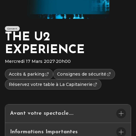
Concert
THE U2
EXPERIENCE
Mercredi 17 Mars 2027
·
20h00
Accès & parking
Consignes de sécurité
Réservez votre table à La Capitainerie
Avant votre spectacle....
ET SI VOTRE SOIRÉE COMMENÇAIT…LÀ… BIENVENUE A
Informations Importantes
LA CAPITAINERIE DU CEPAC SILO.