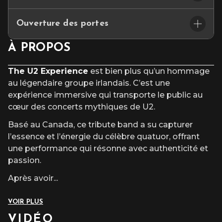
Ce petit espace de restauration convivial se situe dans le hall
🪑 Placement assis numéroté
d’accueil et vous propose un joli choix de cocktails et de
Ouverture des portes
tapas
Places limitées – réservation conseillée.
🚪 Ouverture des portes : 18h30
À PROPOS
————————————
⏰ Début du concert : 20h00
ACC
È
S & PARKING
The U2 Experience
est bien plus qu’un hommage
au légendaire groupe irlandais. C’est une
Les parkings INDIGO & Q-PARK, à proximité du
expérience immersive qui transporte le public au
Cepac Silo, vous proposent des forfaits parking à
réserver
exclusivement en ligne
avant votre
cœur des concerts mythiques de U2.
venue.
Basé au Canada, ce tribute band a su capturer
l’essence et l’énergie du célèbre quatuor, offrant
une performance qui résonne avec authenticité et
passion.
Après avoir
...
VOIR PLUS
VIDÉO