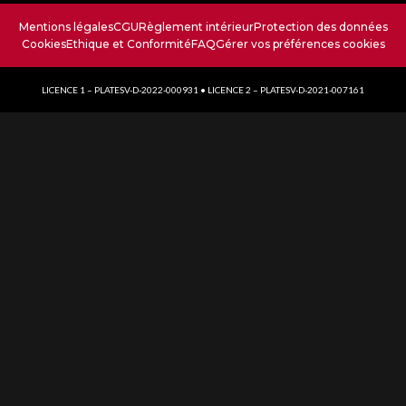
Mentions légales
CGU
Règlement intérieur
Protection des données
Cookies
Ethique et Conformité
FAQ
Gérer vos préférences cookies
LICENCE 1 – PLATESV-D-2022-000931 • LICENCE 2 – PLATESV-D-2021-007161