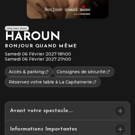
One man show
HAROUN
BONJOUR QUAND MÊME
Samedi 06 Février 2027
·
18h00
Samedi 06 Février 2027
·
21h00
Accès & parking
Consignes de sécurité
Réservez votre table à La Capitainerie
Avant votre spectacle....
ET SI VOTRE SOIRÉE COMMENÇAIT…LÀ… BIENVENUE A
Informations Importantes
LA CAPITAINERIE DU CEPAC SILO.