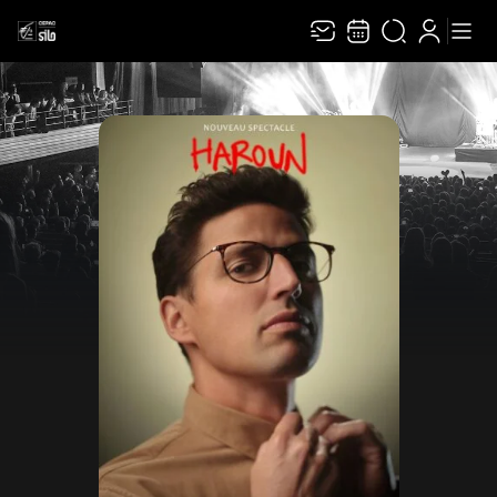
Recevez toute l’actualité en vous abonnant à
Ferme
notre newsletter :
ENVOYER
Rivaj Group traite votre adresse électronique pour la gestion de votre abonnement à
la newsletter de
Cepac Silo
. Vous pouvez retirer votre consentement à tout moment.
Pour en savoir plus, consultez notre
politique de protection des données
.