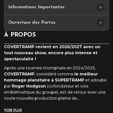
ET SI VOTRE SOIRÉE COMMENÇAIT…LÀ… BIENVENUE A
Informations Importantes
LA CAPITAINERIE DU CEPAC SILO.
Ce petit espace de restauration convivial se situe dans le hall
🪑
placement assis numéroté
d’accueil et vous propose un joli choix de cocktails et de
Ouverture des Portes
tapas
Places limitées – réservation conseillée.
🚪 Ouverture des portes : 18h30
À PROPOS
————————————
⏰ Début du concert : 20h00
ACC
È
S & PARKING
COVERTRAMP revient en 2026/2027 avec un
L’équipe du Cepac Silo fait son maximum pour commencer le
tout nouveau show, encore plus intense et
Les parkings INDIGO & Q-PARK, à proximité du
spectacle à l’heure. Nous vous recommandons d’arriver 30
spectaculaire !
Cepac Silo, vous proposent des forfaits parking à
min minimum avant le début du spectacle.
réserver
exclusivement en ligne
avant votre
Après une tournée triomphale en 2024/2025,
venue.
COVERTRAMP
, considéré comme
le meilleur
hommage planétaire à SUPERTRAMP
et adoubé
par
Roger Hodgson
(cofondateur et voix
emblématique du groupe), est de retour avec une
toute nouvelle production pleine de
...
VOIR PLUS