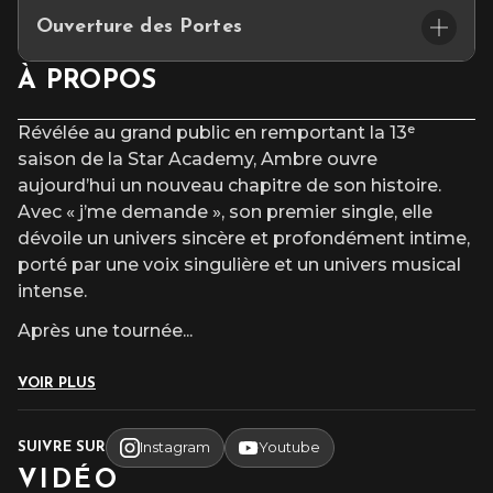
🪑
placement assis numéroté / fosse debout
d’accueil et vous propose un joli choix de cocktails et de
Ouverture des Portes
tapas
Places limitées – réservation conseillée.
🚪 Ouverture des portes : 18h30
À PROPOS
————————————
⏰ Début du concert : 20h00
ACC
È
S & PARKING
Révélée au grand public en remportant la 13ᵉ
L’équipe du Cepac Silo fait son maximum pour commencer le
saison de la Star Academy, Ambre ouvre
Les parkings INDIGO & Q-PARK, à proximité du
spectacle à l’heure. Nous vous recommandons d’arriver 30
aujourd’hui un nouveau chapitre de son histoire.
Cepac Silo, vous proposent des forfaits parking à
min minimum avant le début du spectacle.
réserver
exclusivement en ligne
avant votre
Avec « j’me demande », son premier single, elle
venue.
dévoile un univers sincère et profondément intime,
porté par une voix singulière et un univers musical
intense.
Après une tournée
...
VOIR PLUS
Instagram
Youtube
SUIVRE SUR
VIDÉO