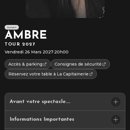
Concert
AMBRE
TOUR 2027
Vendredi 26 Mars 2027
·
20h00
Accès & parking
Consignes de sécurité
Réservez votre table à La Capitainerie
Avant votre spectacle....
ET SI VOTRE SOIRÉE COMMENÇAIT…LÀ… BIENVENUE A
Informations Importantes
LA CAPITAINERIE DU CEPAC SILO.
Ce petit espace de restauration convivial se situe dans le hall