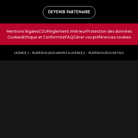
DEVENIR PARTENAIRE
Mentions légales
CGU
Règlement intérieur
Protection des données
Cookies
Ethique et Conformité
FAQ
Gérer vos préférences cookies
LICENCE 1 – PLATESV-D-2022-000931 • LICENCE 2 – PLATESV-D-2021-007161