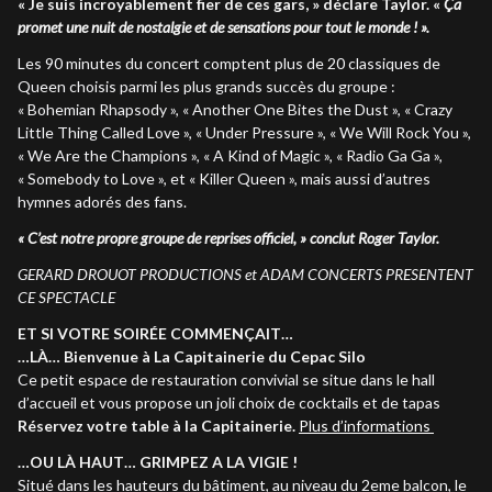
« Je suis incroyablement fier de ces gars, » déclare Taylor. «
Ça
promet une nuit de nostalgie et de sensations pour tout le monde ! ».
Les 90 minutes du concert comptent plus de 20 classiques de
Queen choisis parmi les plus grands succès du groupe :
« Bohemian Rhapsody », « Another One Bites the Dust », « Crazy
Little Thing Called Love », « Under Pressure », « We Will Rock You »,
« We Are the Champions », « A Kind of Magic », « Radio Ga Ga »,
« Somebody to Love », et « Killer Queen », mais aussi d’autres
hymnes adorés des fans.
« C’est notre propre groupe de reprises officiel, » conclut Roger Taylor.
GERARD DROUOT PRODUCTIONS et ADAM CONCERTS PRESENTENT
CE SPECTACLE
ET SI VOTRE SOIRÉE COMMENÇAIT…
…LÀ… Bienvenue à La Capitainerie du Cepac Silo
Ce petit espace de restauration convivial se situe dans le hall
d’accueil et vous propose un joli choix de cocktails et de tapas
Réservez votre table à la Capitainerie.
Plus d’informations
…OU LÀ HAUT… GRIMPEZ A LA VIGIE !
Situé dans les hauteurs du bâtiment, au niveau du 2eme balcon, le