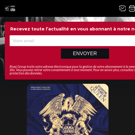
Recevez toute l’actualité en vous abonnant à notre n
PMR&CE
Réservez
votre place
ENVOYER
04.91.19.30.80 – BILLETTERIE@CEPACSILO
dès
maintenant
Rivaj Group traite votre adresse électronique pour la gestion de votre abonnement à la new
Silo
. Vous pouvez retirer votre consentement à tout moment. Pour en savoir plus, consultez
protection des données
.