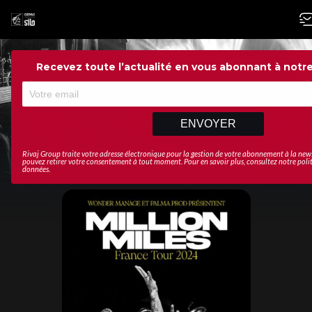
Recevez toute l’actualité en vous abonnant à notre
RÉSERVATION
PMR
Réservez votre
ENVOYER
04.91.90.00.00 – BILLETTERIE@CEPA
place dès
maintenant !
Rivaj Group traite votre adresse électronique pour la gestion de votre abonnement à la new
pouvez retirer votre consentement à tout moment. Pour en savoir plus, consultez notre
poli
données
.