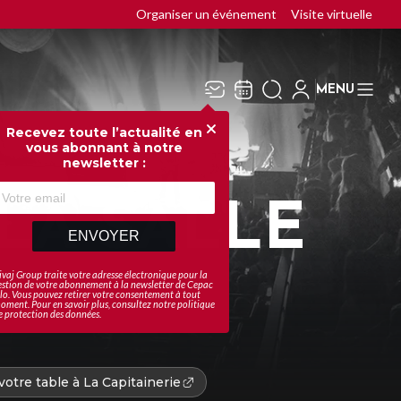
Organiser un événement
Visite virtuelle
MENU
Recevez toute l’actualité en
Fermer
vous abonnant à notre
newsletter :
LA SALLE
ENVOYER
ivaj Group traite votre adresse électronique pour la
estion de votre abonnement à la newsletter de
Cepac
ilo
. Vous pouvez retirer votre consentement à tout
oment. Pour en savoir plus, consultez notre
politique
e protection des données
.
otre table à La Capitainerie