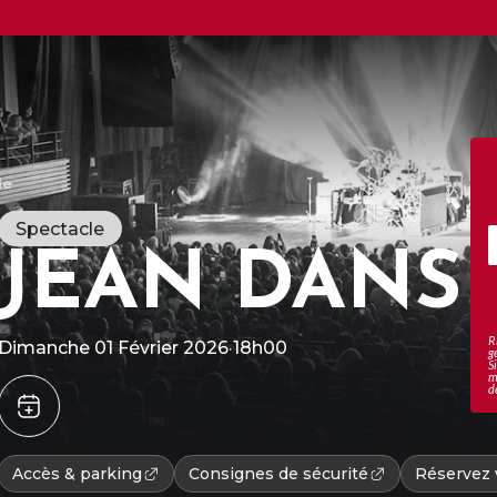
le
Spectacle
JEAN DANS 
R
Dimanche 01 Février 2026
·
18h00
g
S
m
d
Accès & parking
Consignes de sécurité
Réservez v