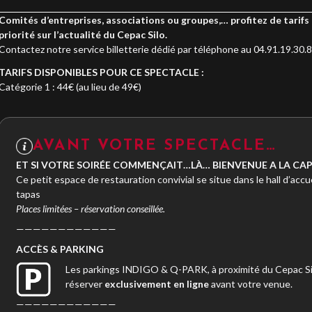
Comités d’entreprises, associations ou groupes,… profitez de tarifs 
priorité sur l’actualité du Cepac Silo.
Contactez notre service billetterie dédié par téléphone au 04.91.19.30.8
TARIFS DISPONIBLES POUR CE SPECTACLE :
Catégorie 1 : 44€ (au lieu de 49€)
AVANT VOTRE SPECTACLE…
ET SI VOTRE SOIRÉE COMMENÇAIT…LÀ… BIENVENUE A LA CAPI
Ce petit espace de restauration convivial se situe dans le hall d’accue
tapas
Places limitées – réservation conseillée.
————————————
ACC
È
S & PARKING
Les parkings INDIGO & Q-PARK, à proximité du Cepac Silo
réserver
exclusivement en ligne
avant votre venue.
————————————