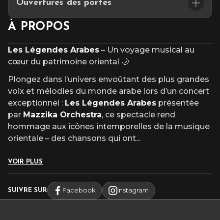
Ouvertures des portes
tapas
places limitées – réservation conseillée
🚪 Ouverture des portes : 18h30
À PROPOS
————————————
⏰ Début du concert : 20h00
ACC
È
S & PARKING
Les Légendes Arabes
– Un voyage musical au
cœur du patrimoine oriental 🌙
Les parkings INDIGO & Q-PARK, à proximité du
Cepac Silo, vous proposent des forfaits parking à
Plongez dans l’univers envoûtant des plus grandes
réserver
exclusivement en ligne
avant votre
voix et mélodies du monde arabe lors d’un concert
venue.
exceptionnel :
Les Légendes Arabes
présentée
————————————
par
Mazzika Orchestra
, ce spectacle rend
RÉSERVEZ VOTRE TABLE À LA
hommage aux icônes intemporelles de la musique
CAPITAINERIE
orientale – des chansons qui ont
...
VOIR PLUS
Facebook
Instagram
SUIVRE SUR