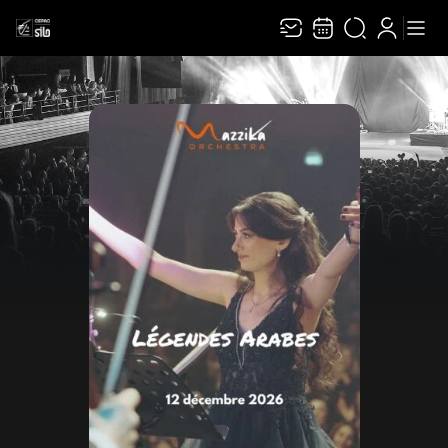
Recevez toute l’actualité en vous abonnant à
Ferme
notre newsletter :
ENVOYER
Rivaj Group traite votre adresse électronique pour la gestion de votre abonnement à
la newsletter de
Cepac Silo
. Vous pouvez retirer votre consentement à tout moment.
Pour en savoir plus, consultez notre
politique de protection des données
.