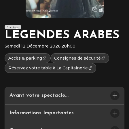
Spectacle
LÉGENDES ARABES
Samedi 12 Décembre 2026
·
20h00
Accès & parking
Consignes de sécurité
Réservez votre table à La Capitainerie
Avant votre spectacle...
ET SI VOTRE SOIRÉE COMMENÇAIT…LÀ… BIENVENUE A
Informations Importantes
LA CAPITAINERIE
Ce petit espace de restauration convivial se situe dans le hall
🪑
Placement assis numéroté
d’accueil et vous propose un joli choix de cocktails et de