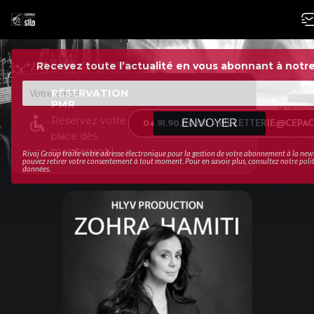
Recevez toute l’actualité en vous abonnant à notre
RÉSERVATION
PMR
Réservez votre
ENVOYER
04.91.90.00.00 – BILLETTERIE@CEPA
place dès
maintenant !
Rivaj Group traite votre adresse électronique pour la gestion de votre abonnement à la new
pouvez retirer votre consentement à tout moment. Pour en savoir plus, consultez notre
poli
données
.