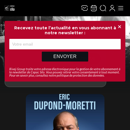
Recevez toute l’actualité en vous abonnant à
Ferme
notre newsletter :
L'équipe du Cepac Silo fait
son maximum pour
commencer le spectacle à
ENVOYER
l'heure. Nous vous
+ D'INFOS
recommandons d'arriver 30
Rivaj Group traite votre adresse électronique pour la gestion de votre abonnement à
min minimum avant le début
la newsletter de
Cepac Silo
. Vous pouvez retirer votre consentement à tout moment.
Pour en savoir plus, consultez notre
politique de protection des données
.
du spectacle.