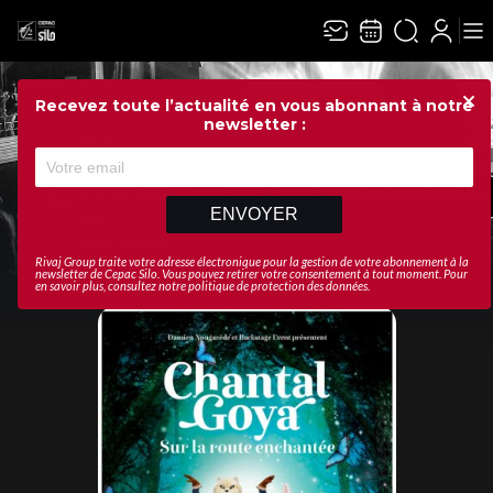
Recevez toute l’actualité en vous abonnant à notre
Fer
newsletter :
PMR
Réservez
votre place
BILLETTERIE@CEPACSILO-MARSEILLE.FR
ENVOYER
dès
maintenant
Rivaj Group traite votre adresse électronique pour la gestion de votre abonnement à la
newsletter de
Cepac Silo
. Vous pouvez retirer votre consentement à tout moment. Pour
en savoir plus, consultez notre
politique de protection des données
.