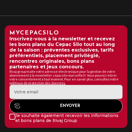
jeudi 23 mars 2023 · 20h00
J’EN PROFITE
MYCEPACSILO
Inscrivez-vous à la newsletter et recevez
les bons plans du Cepac Silo tout au long
J’EN PROFITE
de la saison : préventes exclusives, tarifs
préférentiels, placement privilégié,
rencontres originales, bons plans
J’EN PROFITE
partenaires et jeux concours.
Rivaj group traite votre adresse électronique pour la gestion de votre
abonnement à la newsletter cepacsilo-marseille.fr. Vous pouvez retirer
votre consentement à tout moment. Pour en savoir plus, consultez notre
politique de protection des données.
Je souhaite également recevoir les informations
et bons plans de Rivaj Group