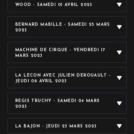
WOOD - SAMEDI 01 AVRIL 2023
J’EN PROFITE
BERNARD MABILLE - SAMEDI 25 MARS
2023
J’EN PROFITE
MACHINE DE CIRQUE - VENDREDI 17
MARS 2023
J’EN PROFITE
LA LECON AVEC JULIEN DEROUAULT -
J’EN PROFITE
JEUDI 06 AVRIL 2023
jeudi 06 avril 2023 · 20h00
REGIS TRUCHY - SAMEDI 04 MARS
J’EN PROFITE
2023
LA BAJON - JEUDI 23 MARS 2023
J’EN PROFITE