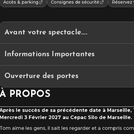
Accès & parking
Consignes de sécurité
Réservez v
Avant votre spectacle....
ET SI VOTRE SOIRÉE COMMENÇAIT…LÀ… BIENVENUE A LA CAPIT
Ce petit espace de restauration convivial se situe dans le hall d’accuei
Informations Importantes
Places limitées – réservation conseillée.
⏰ Durée du spectacle : 1h30 environ
————————————
Ouverture des portes
🪑 Placement assis numéroté
ACC
È
S & PARKING
Les parkings INDIGO & Q-PARK, à proximité du Cepac Silo,
🚪 Ouverture des portes : 19h00
À PROPOS
exclusivement en ligne
avant votre venue.
⏰ Début du concert : 20h30
Après le succès de sa précédente date à Marseille,
Mercredi 3 Février 2027 au Cepac Silo de Marseille.
Tom aime les gens, il sait les regarder et a compris comm