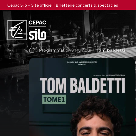
Cepac Silo – Site officiel | Billetterie concerts & spectacles
Programmation
Humour
Tom baldetti