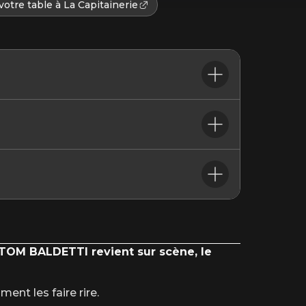
otre table à La Capitainerie
AINERIE DU CEPAC SILO.
l et vous propose un joli choix de cocktails et de tapas
 vous proposent des forfaits parking à réserver
 TOM BALDETTI revient sur scène, le
ent les faire rire.