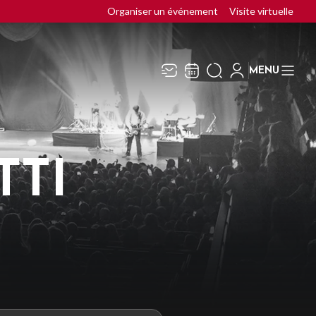
Organiser un événement
Visite virtuelle
MENU
Recevez toute l’actualité en
Fermer
vous abonnant à notre
newsletter :
TTI
ENVOYER
ivaj Group traite votre adresse électronique pour la
estion de votre abonnement à la newsletter de
Cepac
ilo
. Vous pouvez retirer votre consentement à tout
oment. Pour en savoir plus, consultez notre
politique
e protection des données
.