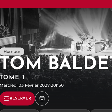
Humour
TOM BALDE
TOME 1
R
g
S
Mercredi 03 Février 2027
·
20h30
m
d
RÉSERVER