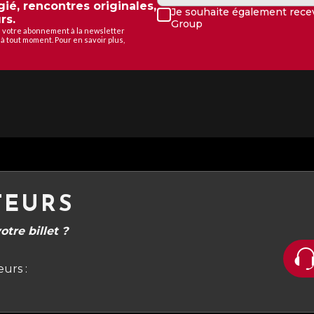
gié, rencontres originales,
Je souhaite également recev
rs.
Group
de votre abonnement à la newsletter
à tout moment. Pour en savoir plus,
TEURS
tre billet ?
urs :