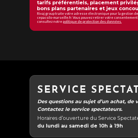
tarifs préférentiels, placement privilé
bons plans partenaires et jeux concou
Rivaj group traite votre adresse électronique pour la gestion 
cepacsilo-marseille.fr. Vous pouvez retirer votre consentement 
consultez notre
politique de protection des données.
SERVICE SPECTA
Des questions au sujet d’un achat, de vo
Contactez le service spectateurs.
Horaires d’ouverture du Service Spectate
du lundi au samedi de 10h à 19h