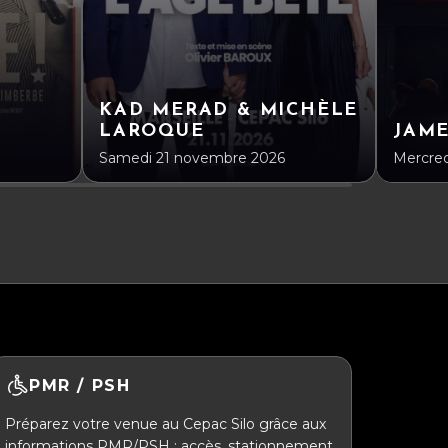
KAD MERAD & MICHÈLE
LAROQUE
JAM
Samedi 21 novembre 2026
Mercre
PMR / PSH
Préparez votre venue au Cepac Silo grâce aux
informations PMR/PSH : accès, stationnement