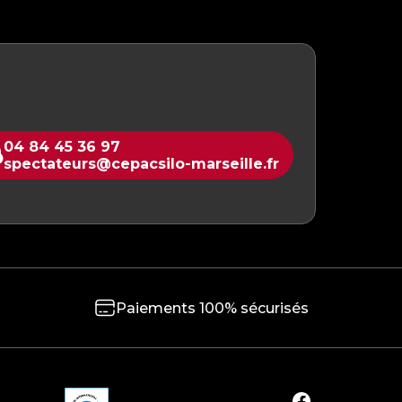
04 84 45 36 97
spectateurs@cepacsilo-marseille.fr
Paiements 100% sécurisés