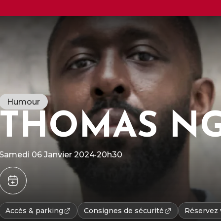
Humour
THOMAS NG
R
Samedi 06 Janvier 2024
·
20h30
g
S
m
d
Accès & parking
Consignes de sécurité
Réservez v