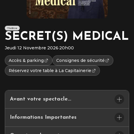
Théâtre
SECRET(S) MEDICAL
Jeudi 12 Novembre 2026
·
20h00
Accès & parking
Consignes de sécurité
Réservez votre table à La Capitainerie
Avant votre spectacle...
ET SI VOTRE SOIRÉE COMMENÇAIT…LÀ… BIENVENUE A
Informations Importantes
LA CAPITAINERIE DU CEPAC SILO.
Ce petit espace de restauration convivial se situe dans le hall
🪑Placement assis numéroté
d’accueil et vous propose un joli choix de cocktails et de