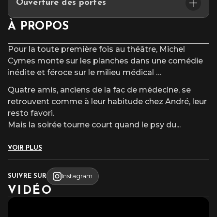
Ouverture des portes
tapas
Places limitées – réservation conseillée.
🚪 Ouverture des portes : 18h30
À PROPOS
————————————
⏰ Début du concert : 20h00
ACC
È
S & PARKING
Pour la toute première fois au théâtre, Michel
Cymes monte sur les planches dans une comédie
Les parkings INDIGO & Q-PARK, à proximité du
inédite et féroce sur le milieu médical …
Cepac Silo, vous proposent des forfaits parking à
réserver
exclusivement en ligne
avant votre
Quatre amis, anciens de la fac de médecine, se
venue.
retrouvent comme à leur habitude chez André, leur
resto favori.
Mais la soirée tourne court quand le psy du
...
VOIR PLUS
Instagram
SUIVRE SUR
VIDÉO