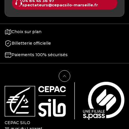
04 84 45 36 97
spectateurs@cepacsilo-marseille.fr
Choix sur plan
Billetterie officielle
Paiements 100% sécurisés
CEPAC SILO
35 quai du Lazaret