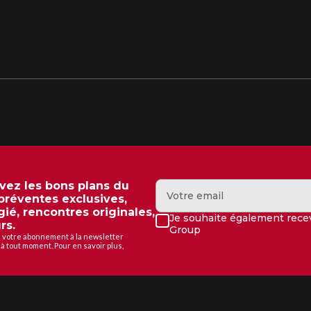
evez les bons plans du
 préventes exclusives,
gié, rencontres originales,
Je souhaite également recev
rs.
Group
de votre abonnement à la newsletter
à tout moment. Pour en savoir plus,