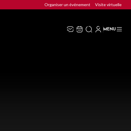
Organiser un événement
Visite virtuelle
MENU
Recevez toute l’actualité en
Fermer
vous abonnant à notre
newsletter :
ENVOYER
ivaj Group traite votre adresse électronique pour
a gestion de votre abonnement à la newsletter de
epac Silo
. Vous pouvez retirer votre
onsentement à tout moment. Pour en savoir plus,
onsultez notre
politique de protection des
onnées
.